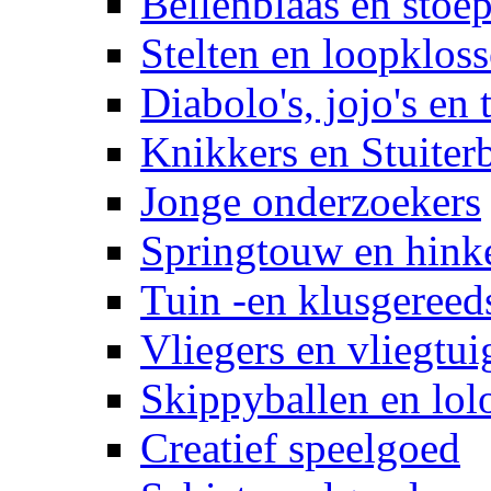
Bellenblaas en stoep
Stelten en loopklos
Diabolo's, jojo's en 
Knikkers en Stuiter
Jonge onderzoekers
Springtouw en hinke
Tuin -en klusgereed
Vliegers en vliegtui
Skippyballen en lol
Creatief speelgoed