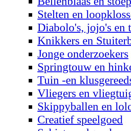
Bellenblaas en stoep
Stelten en loopklos
Diabolo's, jojo's en 
Knikkers en Stuiter
Jonge onderzoekers
Springtouw en hinke
Tuin -en klusgereed
Vliegers en vliegtui
Skippyballen en lol
Creatief speelgoed