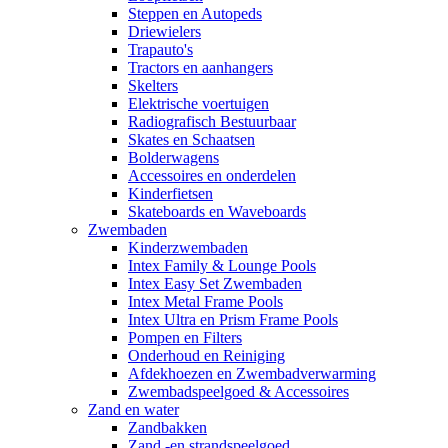
Steppen en Autopeds
Driewielers
Trapauto's
Tractors en aanhangers
Skelters
Elektrische voertuigen
Radiografisch Bestuurbaar
Skates en Schaatsen
Bolderwagens
Accessoires en onderdelen
Kinderfietsen
Skateboards en Waveboards
Zwembaden
Kinderzwembaden
Intex Family & Lounge Pools
Intex Easy Set Zwembaden
Intex Metal Frame Pools
Intex Ultra en Prism Frame Pools
Pompen en Filters
Onderhoud en Reiniging
Afdekhoezen en Zwembadverwarming
Zwembadspeelgoed & Accessoires
Zand en water
Zandbakken
Zand -en strandspeelgoed