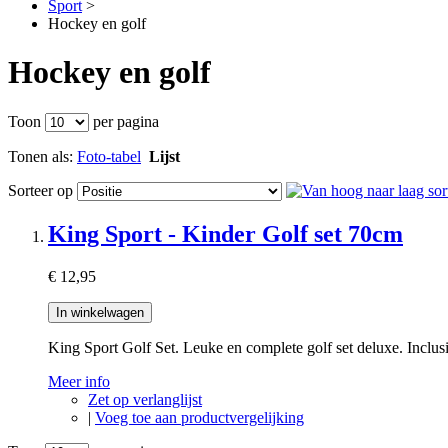
Sport
>
Hockey en golf
Hockey en golf
Toon
per pagina
Tonen als:
Foto-tabel
Lijst
Sorteer op
King Sport - Kinder Golf set 70cm
€ 12,95
In winkelwagen
King Sport Golf Set. Leuke en complete golf set deluxe. Inclusi
Meer info
Zet op verlanglijst
|
Voeg toe aan productvergelijking