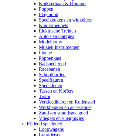
Knikkerbaan & Domino
Poppen
Playmobil
Speelkeukens en winkeltjes
Kindermeubels
Elektrische Treinen
Auto's en Garages
Modelbouw
Muziek Instrumenten
Pluche
Poppenkast
Badspeelgoed
Racebanen
Schoolborden
Speelfiguren
Speelkleden
Tassen en Koffers
Tiptoi
Verkleedkleren en Rollenspel
Werkbanken en accessoires
Zand -en strandspeelgoed
Vliegers en vliegtuigjes
Rijdend speelgoed
Loopwagens
Loopfietsen