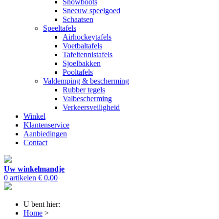
Snowboots
Sneeuw speelgoed
Schaatsen
Speeltafels
Airhockeytafels
Voetbaltafels
Tafeltennistafels
Sjoelbakken
Pooltafels
Valdemping & bescherming
Rubber tegels
Valbescherming
Verkeersveiligheid
Winkel
Klantenservice
Aanbiedingen
Contact
Uw winkelmandje
0 artikelen
€ 0,00
U bent hier:
Home
>