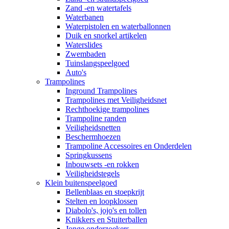
Zand -en watertafels
Waterbanen
Waterpistolen en waterballonnen
Duik en snorkel artikelen
Waterslides
Zwembaden
Tuinslangspeelgoed
Auto's
Trampolines
Inground Trampolines
Trampolines met Veiligheidsnet
Rechthoekige trampolines
Trampoline randen
Veiligheidsnetten
Beschermhoezen
Trampoline Accessoires en Onderdelen
Springkussens
Inbouwsets -en rokken
Veiligheidstegels
Klein buitenspeelgoed
Bellenblaas en stoepkrijt
Stelten en loopklossen
Diabolo's, jojo's en tollen
Knikkers en Stuiterballen
Jonge onderzoekers