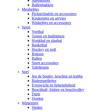
Speeltentjes
Ballenbakken
Meubeltjes
Picknicktafels en accessoires
Keukentjes en servies
Winkeltjes en accessoires
Sport
Voetbal
Tennis en badminton
Honkbal en slagbal
Basketbal
Hockey en golf
Boksen
Ballen
Sport accessoires
Tafeltennis
Spel
Jeu de boules, bowling en kubbs
Buitenspelletjes
Evenwicht en behendigheid
Beachball, frisbee en beachvolley
Darts
Sjoelen
Winterpret
Sleden