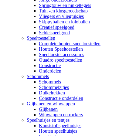
Springtouw en hinkeltegels
Tuin -en klusgereedschap
Vliegers en vliegtuigjes
Skippyballen en loloballen
Creatief speelgoed
Schietspeelgoed
Speeltoestellen
Complete houten speeltoestellen
Houten Speeltoestellen
Speeltoestel accessoires
Quadro speeltoestellen
Constructie
Onderdelen
Schommels
Schommels
Schommelzitjes
Duikelrekken
Constructie onderdelen
Glijbanen en wipwappen
Glijbanen
Wipwappen en rockers
Speelhuisjes en tentjes
Kunststof speelhuisjes
Houten speelhuisjes