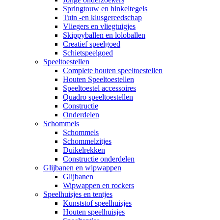
Springtouw en hinkeltegels
Tuin -en klusgereedschap
Vliegers en vliegtuigjes
Skippyballen en loloballen
Creatief speelgoed
Schietspeelgoed
Speeltoestellen
Complete houten speeltoestellen
Houten Speeltoestellen
Speeltoestel accessoires
Quadro speeltoestellen
Constructie
Onderdelen
Schommels
Schommels
Schommelzitjes
Duikelrekken
Constructie onderdelen
Glijbanen en wipwappen
Glijbanen
Wipwappen en rockers
Speelhuisjes en tentjes
Kunststof speelhuisjes
Houten speelhuisjes