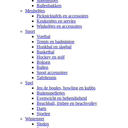
Speeltentjes
Ballenbakken
Meubeltjes
Picknicktafels en accessoires
Keukentjes en servies
Winkeltjes en accessoires
Sport
Voetbal
Tennis en badminton
Honkbal en slagbal
Basketbal
Hockey en golf
Boksen
Ballen
Sport accessoires
Tafeltennis
Spel
Jeu de boules, bowling en kubbs
Buitenspelletjes
Evenwicht en behendigheid
Beachball, frisbee en beachvolley
Darts
Sjoelen
Winterpret
Sleden