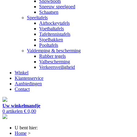
Snowboots
Sneeuw speelgoed
Schaatsen
Speeltafels
Airhockeytafels
Voetbaltafels
Tafeltennistafels
Sjoelbakken
Pooltafels
Valdemping & bescherming
Rubber tegels
Valbescherming
Verkeersveiligheid
Winkel
Klantenservice
Aanbiedingen
Contact
Uw winkelmandje
0 artikelen
€ 0,00
U bent hier:
Home
>