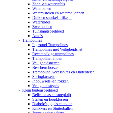
Zand -en watertafels
Waterbanen
Waterpistolen en waterballonnen
Duik en snorkel artikelen
Waterslides
Zwembaden
Tuinslangspeelgoed
Auto's
Trampolines
Inground Trampolines
Trampolines met Veiligheidsnet
Rechthoekige trampolines
Trampoline randen
Veiligheidsnetten
Beschermhoezen
Trampoline Accessoires en Onderdelen
Springkussens
Inbouwsets -en rokken
Veiligheidstegels
Klein buitenspeelgoed
Bellenblaas en stoepkrijt
Stelten en loopklossen
Diabolo's, jojo's en tollen
Knikkers en Stuiterballen
Jonge onderzoekers