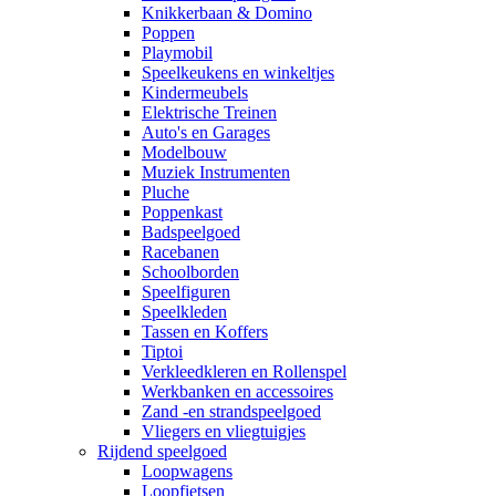
Knikkerbaan & Domino
Poppen
Playmobil
Speelkeukens en winkeltjes
Kindermeubels
Elektrische Treinen
Auto's en Garages
Modelbouw
Muziek Instrumenten
Pluche
Poppenkast
Badspeelgoed
Racebanen
Schoolborden
Speelfiguren
Speelkleden
Tassen en Koffers
Tiptoi
Verkleedkleren en Rollenspel
Werkbanken en accessoires
Zand -en strandspeelgoed
Vliegers en vliegtuigjes
Rijdend speelgoed
Loopwagens
Loopfietsen