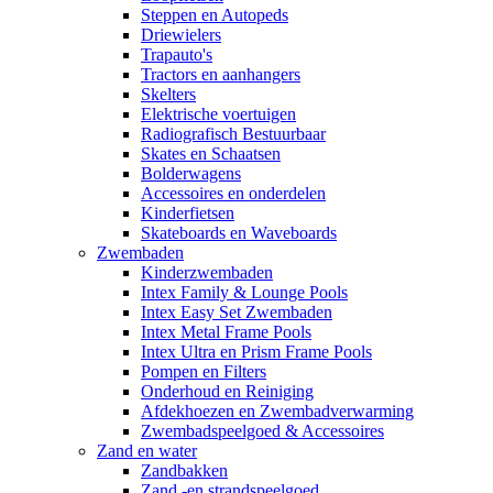
Steppen en Autopeds
Driewielers
Trapauto's
Tractors en aanhangers
Skelters
Elektrische voertuigen
Radiografisch Bestuurbaar
Skates en Schaatsen
Bolderwagens
Accessoires en onderdelen
Kinderfietsen
Skateboards en Waveboards
Zwembaden
Kinderzwembaden
Intex Family & Lounge Pools
Intex Easy Set Zwembaden
Intex Metal Frame Pools
Intex Ultra en Prism Frame Pools
Pompen en Filters
Onderhoud en Reiniging
Afdekhoezen en Zwembadverwarming
Zwembadspeelgoed & Accessoires
Zand en water
Zandbakken
Zand -en strandspeelgoed