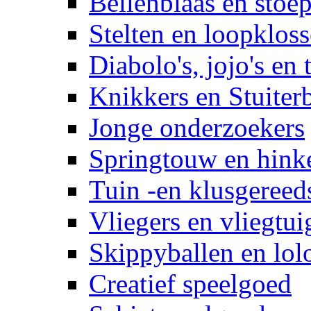
Bellenblaas en stoep
Stelten en loopklos
Diabolo's, jojo's en 
Knikkers en Stuiter
Jonge onderzoekers
Springtouw en hinke
Tuin -en klusgereed
Vliegers en vliegtui
Skippyballen en lol
Creatief speelgoed