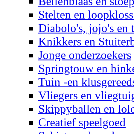
Bellenblaas en stoep
Stelten en loopklos
Diabolo's, jojo's en 
Knikkers en Stuiter
Jonge onderzoekers
Springtouw en hinke
Tuin -en klusgereed
Vliegers en vliegtui
Skippyballen en lol
Creatief speelgoed