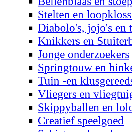
Bellenblaas en stoep
Stelten en loopklos
Diabolo's, jojo's en 
Knikkers en Stuiter
Jonge onderzoekers
Springtouw en hinke
Tuin -en klusgereed
Vliegers en vliegtui
Skippyballen en lol
Creatief speelgoed