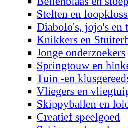
Bellenblaas en stoep
Stelten en loopklos
Diabolo's, jojo's en 
Knikkers en Stuiter
Jonge onderzoekers
Springtouw en hinke
Tuin -en klusgereed
Vliegers en vliegtui
Skippyballen en lol
Creatief speelgoed