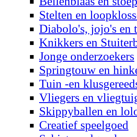
Bellenblaas en stoep
Stelten en loopklos
Diabolo's, jojo's en 
Knikkers en Stuiter
Jonge onderzoekers
Springtouw en hinke
Tuin -en klusgereed
Vliegers en vliegtui
Skippyballen en lol
Creatief speelgoed