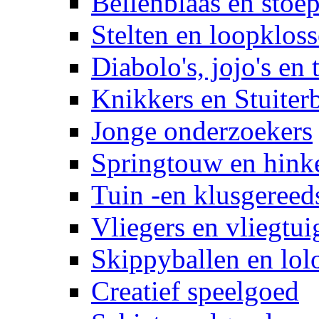
Bellenblaas en stoep
Stelten en loopklos
Diabolo's, jojo's en 
Knikkers en Stuiter
Jonge onderzoekers
Springtouw en hinke
Tuin -en klusgereed
Vliegers en vliegtui
Skippyballen en lol
Creatief speelgoed