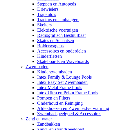
Steppen en Autopeds
Driewielers
Trapauto's
Tractors en aanhangers
Skelters
Elektrische voertuigen
Radiografisch Bestuurbaar
Skates en Schaatsen
Bolderwagens
Accessoires en onderdelen
Kinderfietsen
Skateboards en Waveboards
Zwembaden
Kinderzwembaden
Intex Family & Lounge Pools
Intex Easy Set Zwembaden
Intex Metal Frame Pools
Intex Ultra en Prism Frame Pools
Pompen en Filters
Onderhoud en Reiniging
Afdekhoezen en Zwembadverwarming
Zwembadspeelgoed & Accessoires
Zand en water
Zandbakken
Zand -en strandspeelgoed