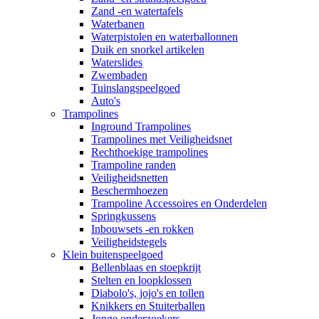
Zand -en watertafels
Waterbanen
Waterpistolen en waterballonnen
Duik en snorkel artikelen
Waterslides
Zwembaden
Tuinslangspeelgoed
Auto's
Trampolines
Inground Trampolines
Trampolines met Veiligheidsnet
Rechthoekige trampolines
Trampoline randen
Veiligheidsnetten
Beschermhoezen
Trampoline Accessoires en Onderdelen
Springkussens
Inbouwsets -en rokken
Veiligheidstegels
Klein buitenspeelgoed
Bellenblaas en stoepkrijt
Stelten en loopklossen
Diabolo's, jojo's en tollen
Knikkers en Stuiterballen
Jonge onderzoekers