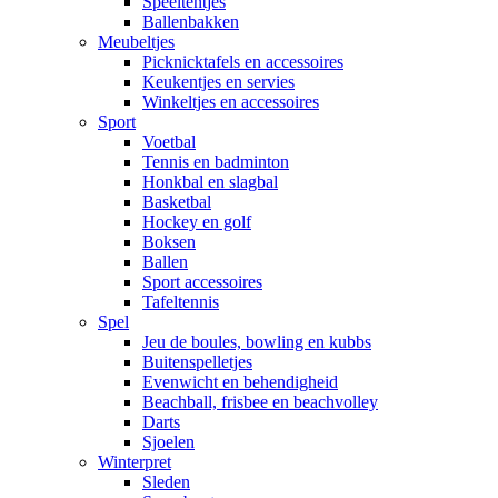
Speeltentjes
Ballenbakken
Meubeltjes
Picknicktafels en accessoires
Keukentjes en servies
Winkeltjes en accessoires
Sport
Voetbal
Tennis en badminton
Honkbal en slagbal
Basketbal
Hockey en golf
Boksen
Ballen
Sport accessoires
Tafeltennis
Spel
Jeu de boules, bowling en kubbs
Buitenspelletjes
Evenwicht en behendigheid
Beachball, frisbee en beachvolley
Darts
Sjoelen
Winterpret
Sleden