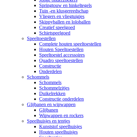
Springtouw en hinkeltegels
Tuin -en klusgereedschap
Vliegers en vliegtuigjes
Skippyballen en loloballen
Creatief speelgoed
Schietspeelgoed
Speeltoestellen
Complete houten speeltoestellen
Houten Speeltoestellen
Speeltoestel accessoires
Quadro speeltoestellen
Constructie
Onderdelen
Schommels
Schommels
Schommelzitjes
Duikelrekken
Constructie onderdelen
Glijbanen en wipwappen
Glijbanen
Wipwappen en rockers
Speelhuisjes en tentjes
Kunststof speelhuisjes
Houten speelhuisjes