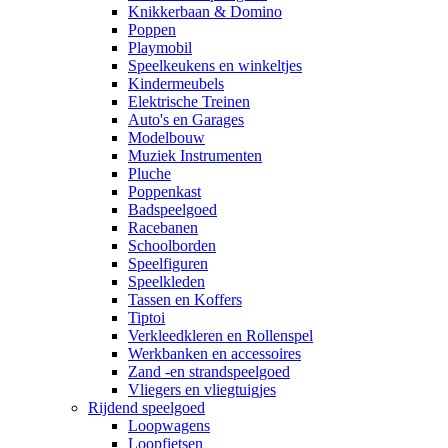
Knikkerbaan & Domino
Poppen
Playmobil
Speelkeukens en winkeltjes
Kindermeubels
Elektrische Treinen
Auto's en Garages
Modelbouw
Muziek Instrumenten
Pluche
Poppenkast
Badspeelgoed
Racebanen
Schoolborden
Speelfiguren
Speelkleden
Tassen en Koffers
Tiptoi
Verkleedkleren en Rollenspel
Werkbanken en accessoires
Zand -en strandspeelgoed
Vliegers en vliegtuigjes
Rijdend speelgoed
Loopwagens
Loopfietsen