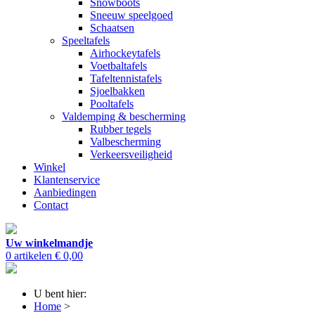
Snowboots
Sneeuw speelgoed
Schaatsen
Speeltafels
Airhockeytafels
Voetbaltafels
Tafeltennistafels
Sjoelbakken
Pooltafels
Valdemping & bescherming
Rubber tegels
Valbescherming
Verkeersveiligheid
Winkel
Klantenservice
Aanbiedingen
Contact
Uw winkelmandje
0 artikelen
€ 0,00
U bent hier:
Home
>