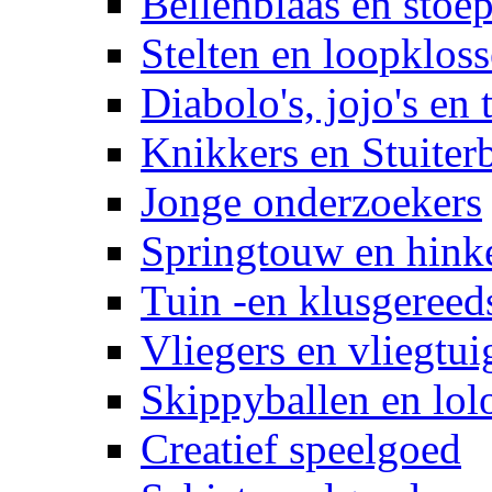
Bellenblaas en stoep
Stelten en loopklos
Diabolo's, jojo's en 
Knikkers en Stuiter
Jonge onderzoekers
Springtouw en hinke
Tuin -en klusgereed
Vliegers en vliegtui
Skippyballen en lol
Creatief speelgoed