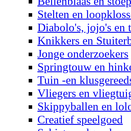
Bellenblaas en stoep
Stelten en loopklos
Diabolo's, jojo's en 
Knikkers en Stuiter
Jonge onderzoekers
Springtouw en hinke
Tuin -en klusgereed
Vliegers en vliegtui
Skippyballen en lol
Creatief speelgoed