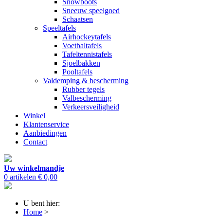
Snowboots
Sneeuw speelgoed
Schaatsen
Speeltafels
Airhockeytafels
Voetbaltafels
Tafeltennistafels
Sjoelbakken
Pooltafels
Valdemping & bescherming
Rubber tegels
Valbescherming
Verkeersveiligheid
Winkel
Klantenservice
Aanbiedingen
Contact
Uw winkelmandje
0 artikelen
€ 0,00
U bent hier:
Home
>