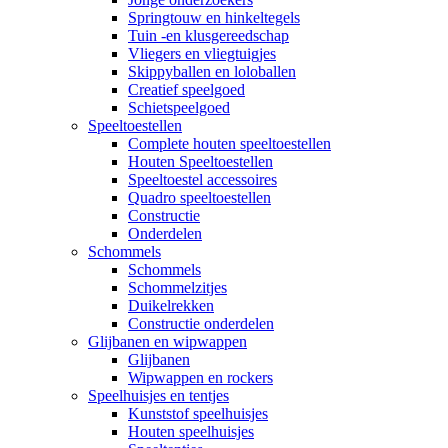
Springtouw en hinkeltegels
Tuin -en klusgereedschap
Vliegers en vliegtuigjes
Skippyballen en loloballen
Creatief speelgoed
Schietspeelgoed
Speeltoestellen
Complete houten speeltoestellen
Houten Speeltoestellen
Speeltoestel accessoires
Quadro speeltoestellen
Constructie
Onderdelen
Schommels
Schommels
Schommelzitjes
Duikelrekken
Constructie onderdelen
Glijbanen en wipwappen
Glijbanen
Wipwappen en rockers
Speelhuisjes en tentjes
Kunststof speelhuisjes
Houten speelhuisjes