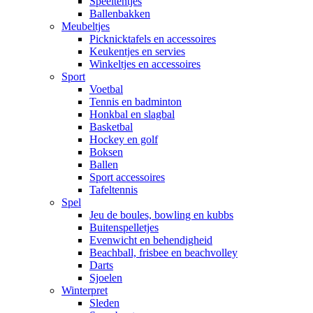
Speeltentjes
Ballenbakken
Meubeltjes
Picknicktafels en accessoires
Keukentjes en servies
Winkeltjes en accessoires
Sport
Voetbal
Tennis en badminton
Honkbal en slagbal
Basketbal
Hockey en golf
Boksen
Ballen
Sport accessoires
Tafeltennis
Spel
Jeu de boules, bowling en kubbs
Buitenspelletjes
Evenwicht en behendigheid
Beachball, frisbee en beachvolley
Darts
Sjoelen
Winterpret
Sleden