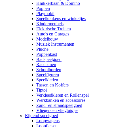
Knikkerbaan & Domino
Poppen
Playmobil
Speelkeukens en winkeltjes
Kindermeubels
Elektrische Treinen
Auto's en Garages
Modelbouw
Muziek Instrumenten
Pluche
Poppenkast
Badspeelgoed
Racebanen
Schoolborden
Speelfiguren
Speelkleden
Tassen en Koffers
Tiptoi
Verkleedkleren en Rollenspel
Werkbanken en accessoires
Zand -en strandspeelgoed
Vliegers en vliegtuigjes
Rijdend speelgoed
Loopwagens
Loopfietsen