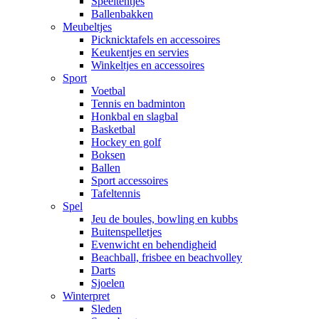
Speeltentjes
Ballenbakken
Meubeltjes
Picknicktafels en accessoires
Keukentjes en servies
Winkeltjes en accessoires
Sport
Voetbal
Tennis en badminton
Honkbal en slagbal
Basketbal
Hockey en golf
Boksen
Ballen
Sport accessoires
Tafeltennis
Spel
Jeu de boules, bowling en kubbs
Buitenspelletjes
Evenwicht en behendigheid
Beachball, frisbee en beachvolley
Darts
Sjoelen
Winterpret
Sleden