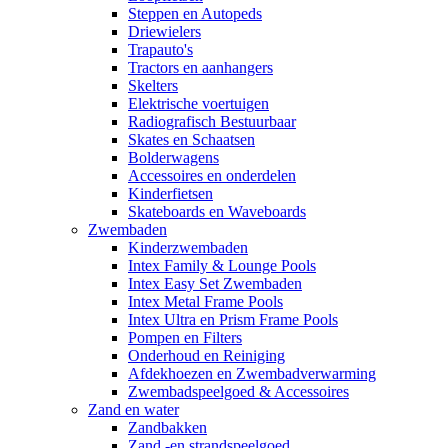
Steppen en Autopeds
Driewielers
Trapauto's
Tractors en aanhangers
Skelters
Elektrische voertuigen
Radiografisch Bestuurbaar
Skates en Schaatsen
Bolderwagens
Accessoires en onderdelen
Kinderfietsen
Skateboards en Waveboards
Zwembaden
Kinderzwembaden
Intex Family & Lounge Pools
Intex Easy Set Zwembaden
Intex Metal Frame Pools
Intex Ultra en Prism Frame Pools
Pompen en Filters
Onderhoud en Reiniging
Afdekhoezen en Zwembadverwarming
Zwembadspeelgoed & Accessoires
Zand en water
Zandbakken
Zand -en strandspeelgoed