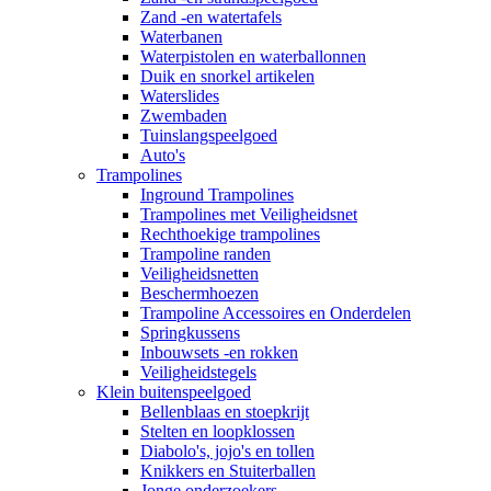
Zand -en watertafels
Waterbanen
Waterpistolen en waterballonnen
Duik en snorkel artikelen
Waterslides
Zwembaden
Tuinslangspeelgoed
Auto's
Trampolines
Inground Trampolines
Trampolines met Veiligheidsnet
Rechthoekige trampolines
Trampoline randen
Veiligheidsnetten
Beschermhoezen
Trampoline Accessoires en Onderdelen
Springkussens
Inbouwsets -en rokken
Veiligheidstegels
Klein buitenspeelgoed
Bellenblaas en stoepkrijt
Stelten en loopklossen
Diabolo's, jojo's en tollen
Knikkers en Stuiterballen
Jonge onderzoekers