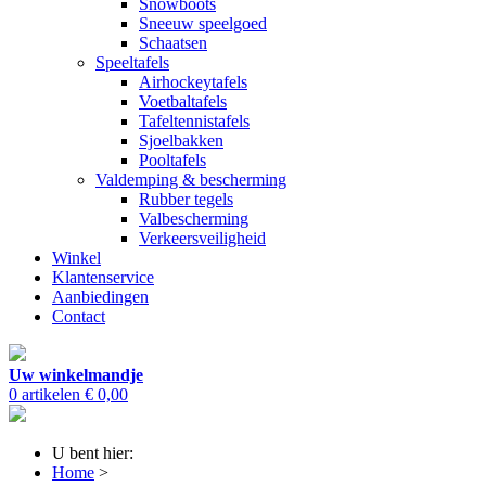
Snowboots
Sneeuw speelgoed
Schaatsen
Speeltafels
Airhockeytafels
Voetbaltafels
Tafeltennistafels
Sjoelbakken
Pooltafels
Valdemping & bescherming
Rubber tegels
Valbescherming
Verkeersveiligheid
Winkel
Klantenservice
Aanbiedingen
Contact
Uw winkelmandje
0 artikelen
€ 0,00
U bent hier:
Home
>