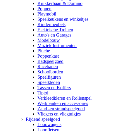
Knikkerbaan & Domino
Poppen
Playmobil
Speelkeukens en winkeltjes
Kindermeubels
Elektrische Treinen
Auto's en Garages
Modelbouw
Muziek Instrumenten
Pluche
Poppenkast
Badspeelgoed
Racebanen
Schoolborden
Speelfiguren
Speelkleden
Tassen en Koffers
Tiptoi
Verkleedkleren en Rollenspel
Werkbanken en accessoires
Zand -en strandspeelgoed
Vliegers en vliegtuigjes
Rijdend speelgoed
Loopwagens
Loopfietsen