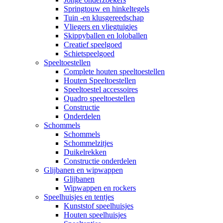
Springtouw en hinkeltegels
Tuin -en klusgereedschap
Vliegers en vliegtuigjes
Skippyballen en loloballen
Creatief speelgoed
Schietspeelgoed
Speeltoestellen
Complete houten speeltoestellen
Houten Speeltoestellen
Speeltoestel accessoires
Quadro speeltoestellen
Constructie
Onderdelen
Schommels
Schommels
Schommelzitjes
Duikelrekken
Constructie onderdelen
Glijbanen en wipwappen
Glijbanen
Wipwappen en rockers
Speelhuisjes en tentjes
Kunststof speelhuisjes
Houten speelhuisjes