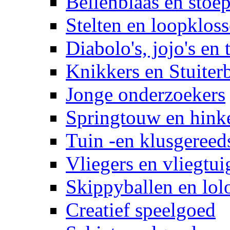
Bellenblaas en stoep
Stelten en loopklos
Diabolo's, jojo's en 
Knikkers en Stuiter
Jonge onderzoekers
Springtouw en hinke
Tuin -en klusgereed
Vliegers en vliegtui
Skippyballen en lol
Creatief speelgoed