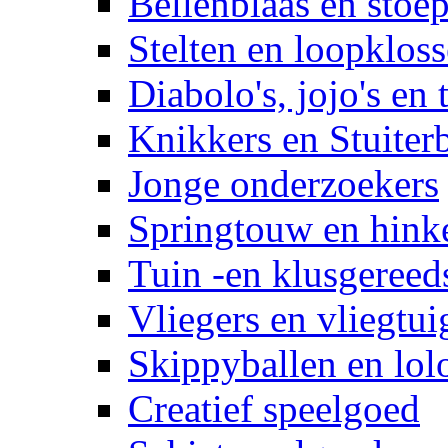
Bellenblaas en stoep
Stelten en loopklos
Diabolo's, jojo's en 
Knikkers en Stuiter
Jonge onderzoekers
Springtouw en hinke
Tuin -en klusgereed
Vliegers en vliegtui
Skippyballen en lol
Creatief speelgoed