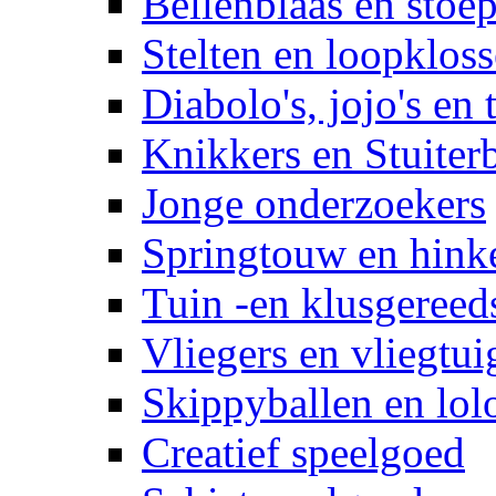
Bellenblaas en stoep
Stelten en loopklos
Diabolo's, jojo's en 
Knikkers en Stuiter
Jonge onderzoekers
Springtouw en hinke
Tuin -en klusgereed
Vliegers en vliegtui
Skippyballen en lol
Creatief speelgoed