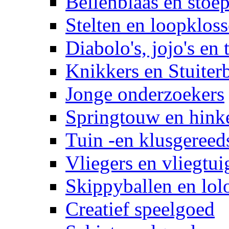
Bellenblaas en stoep
Stelten en loopklos
Diabolo's, jojo's en 
Knikkers en Stuiter
Jonge onderzoekers
Springtouw en hinke
Tuin -en klusgereed
Vliegers en vliegtui
Skippyballen en lol
Creatief speelgoed