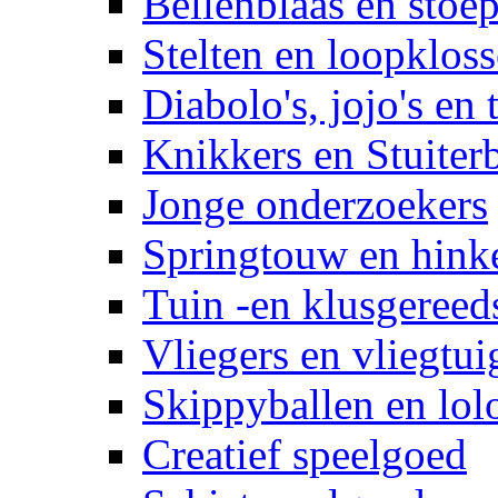
Bellenblaas en stoep
Stelten en loopklos
Diabolo's, jojo's en 
Knikkers en Stuiter
Jonge onderzoekers
Springtouw en hinke
Tuin -en klusgereed
Vliegers en vliegtui
Skippyballen en lol
Creatief speelgoed