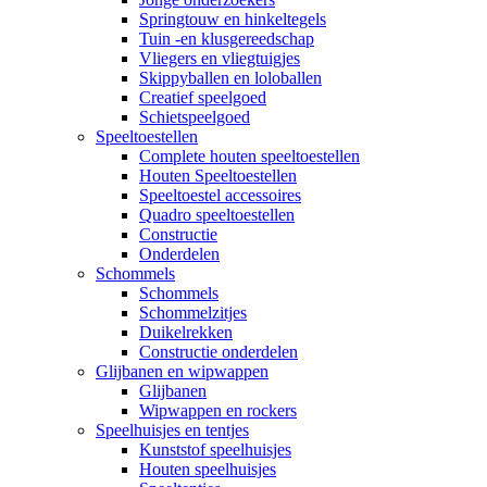
Springtouw en hinkeltegels
Tuin -en klusgereedschap
Vliegers en vliegtuigjes
Skippyballen en loloballen
Creatief speelgoed
Schietspeelgoed
Speeltoestellen
Complete houten speeltoestellen
Houten Speeltoestellen
Speeltoestel accessoires
Quadro speeltoestellen
Constructie
Onderdelen
Schommels
Schommels
Schommelzitjes
Duikelrekken
Constructie onderdelen
Glijbanen en wipwappen
Glijbanen
Wipwappen en rockers
Speelhuisjes en tentjes
Kunststof speelhuisjes
Houten speelhuisjes