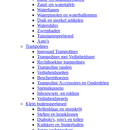
Zand -en watertafels
Waterbanen
Waterpistolen en waterballonnen
Duik en snorkel artikelen
Waterslides
Zwembaden
Tuinslangspeelgoed
Auto's
Trampolines
Inground Trampolines
Trampolines met Veiligheidsnet
Rechthoekige trampolines
Trampoline randen
Veiligheidsnetten
Beschermhoezen
Trampoline Accessoires en Onderdelen
Springkussens
Inbouwsets -en rokken
Veiligheidstegels
Klein buitenspeelgoed
Bellenblaas en stoepkrijt
Stelten en loopklossen
Diabolo's, jojo's en tollen
Knikkers en Stuiterballen
Jonge onderzoekers