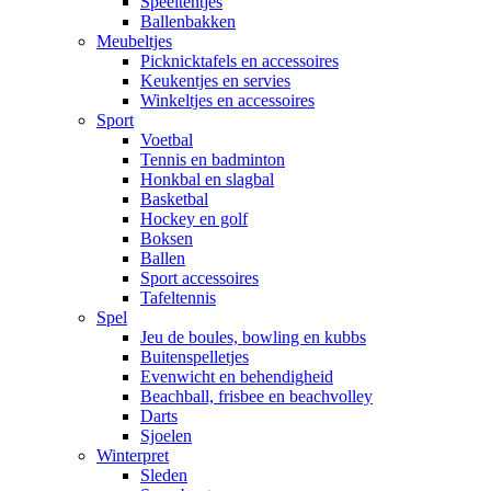
Speeltentjes
Ballenbakken
Meubeltjes
Picknicktafels en accessoires
Keukentjes en servies
Winkeltjes en accessoires
Sport
Voetbal
Tennis en badminton
Honkbal en slagbal
Basketbal
Hockey en golf
Boksen
Ballen
Sport accessoires
Tafeltennis
Spel
Jeu de boules, bowling en kubbs
Buitenspelletjes
Evenwicht en behendigheid
Beachball, frisbee en beachvolley
Darts
Sjoelen
Winterpret
Sleden