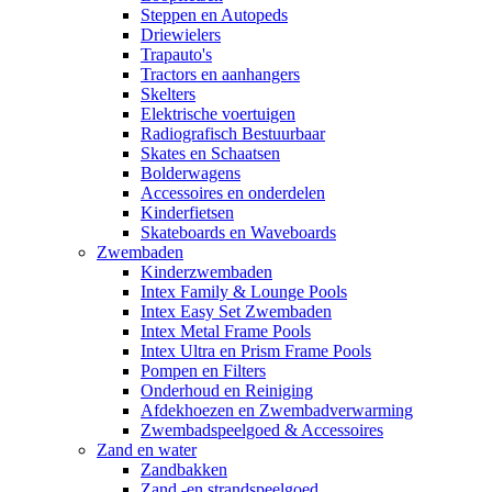
Steppen en Autopeds
Driewielers
Trapauto's
Tractors en aanhangers
Skelters
Elektrische voertuigen
Radiografisch Bestuurbaar
Skates en Schaatsen
Bolderwagens
Accessoires en onderdelen
Kinderfietsen
Skateboards en Waveboards
Zwembaden
Kinderzwembaden
Intex Family & Lounge Pools
Intex Easy Set Zwembaden
Intex Metal Frame Pools
Intex Ultra en Prism Frame Pools
Pompen en Filters
Onderhoud en Reiniging
Afdekhoezen en Zwembadverwarming
Zwembadspeelgoed & Accessoires
Zand en water
Zandbakken
Zand -en strandspeelgoed