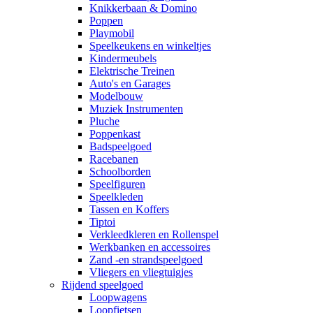
Knikkerbaan & Domino
Poppen
Playmobil
Speelkeukens en winkeltjes
Kindermeubels
Elektrische Treinen
Auto's en Garages
Modelbouw
Muziek Instrumenten
Pluche
Poppenkast
Badspeelgoed
Racebanen
Schoolborden
Speelfiguren
Speelkleden
Tassen en Koffers
Tiptoi
Verkleedkleren en Rollenspel
Werkbanken en accessoires
Zand -en strandspeelgoed
Vliegers en vliegtuigjes
Rijdend speelgoed
Loopwagens
Loopfietsen