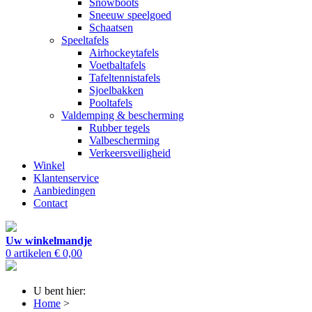
Snowboots
Sneeuw speelgoed
Schaatsen
Speeltafels
Airhockeytafels
Voetbaltafels
Tafeltennistafels
Sjoelbakken
Pooltafels
Valdemping & bescherming
Rubber tegels
Valbescherming
Verkeersveiligheid
Winkel
Klantenservice
Aanbiedingen
Contact
Uw winkelmandje
0 artikelen
€ 0,00
U bent hier:
Home
>