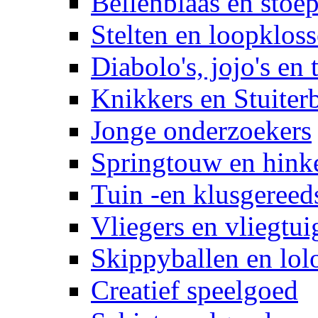
Bellenblaas en stoep
Stelten en loopklos
Diabolo's, jojo's en 
Knikkers en Stuiter
Jonge onderzoekers
Springtouw en hinke
Tuin -en klusgereed
Vliegers en vliegtui
Skippyballen en lol
Creatief speelgoed