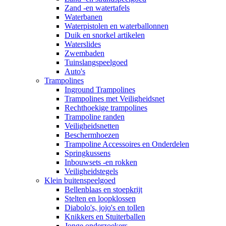
Zand -en watertafels
Waterbanen
Waterpistolen en waterballonnen
Duik en snorkel artikelen
Waterslides
Zwembaden
Tuinslangspeelgoed
Auto's
Trampolines
Inground Trampolines
Trampolines met Veiligheidsnet
Rechthoekige trampolines
Trampoline randen
Veiligheidsnetten
Beschermhoezen
Trampoline Accessoires en Onderdelen
Springkussens
Inbouwsets -en rokken
Veiligheidstegels
Klein buitenspeelgoed
Bellenblaas en stoepkrijt
Stelten en loopklossen
Diabolo's, jojo's en tollen
Knikkers en Stuiterballen
Jonge onderzoekers