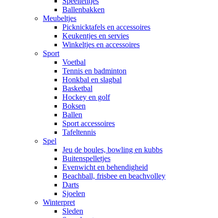
Speeltentjes
Ballenbakken
Meubeltjes
Picknicktafels en accessoires
Keukentjes en servies
Winkeltjes en accessoires
Sport
Voetbal
Tennis en badminton
Honkbal en slagbal
Basketbal
Hockey en golf
Boksen
Ballen
Sport accessoires
Tafeltennis
Spel
Jeu de boules, bowling en kubbs
Buitenspelletjes
Evenwicht en behendigheid
Beachball, frisbee en beachvolley
Darts
Sjoelen
Winterpret
Sleden