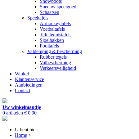
Snowboots
Sneeuw speelgoed
Schaatsen
Speeltafels
Airhockeytafels
Voetbaltafels
Tafeltennistafels
Sjoelbakken
Pooltafels
Valdemping & bescherming
Rubber tegels
Valbescherming
Verkeersveiligheid
Winkel
Klantenservice
Aanbiedingen
Contact
Uw winkelmandje
0 artikelen
€ 0,00
U bent hier:
Home
>