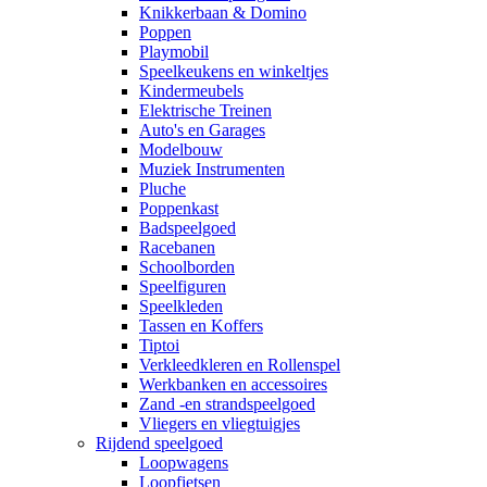
Knikkerbaan & Domino
Poppen
Playmobil
Speelkeukens en winkeltjes
Kindermeubels
Elektrische Treinen
Auto's en Garages
Modelbouw
Muziek Instrumenten
Pluche
Poppenkast
Badspeelgoed
Racebanen
Schoolborden
Speelfiguren
Speelkleden
Tassen en Koffers
Tiptoi
Verkleedkleren en Rollenspel
Werkbanken en accessoires
Zand -en strandspeelgoed
Vliegers en vliegtuigjes
Rijdend speelgoed
Loopwagens
Loopfietsen