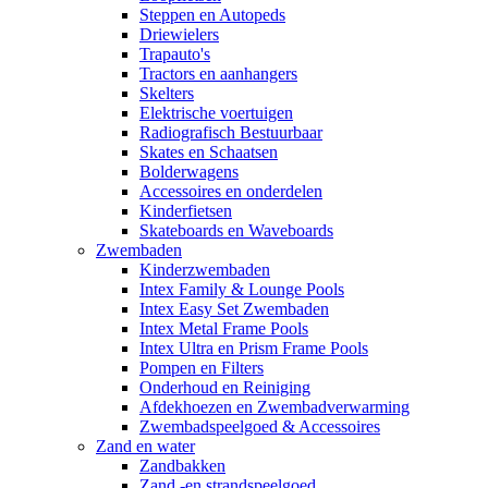
Steppen en Autopeds
Driewielers
Trapauto's
Tractors en aanhangers
Skelters
Elektrische voertuigen
Radiografisch Bestuurbaar
Skates en Schaatsen
Bolderwagens
Accessoires en onderdelen
Kinderfietsen
Skateboards en Waveboards
Zwembaden
Kinderzwembaden
Intex Family & Lounge Pools
Intex Easy Set Zwembaden
Intex Metal Frame Pools
Intex Ultra en Prism Frame Pools
Pompen en Filters
Onderhoud en Reiniging
Afdekhoezen en Zwembadverwarming
Zwembadspeelgoed & Accessoires
Zand en water
Zandbakken
Zand -en strandspeelgoed