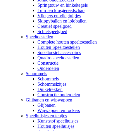
Springtouw en hinkeltegels
Tuin -en klusgereedschap
Vliegers en vliegtuigjes
Skippyballen en loloballen
Creatief speelgoed
Schietspeelgoed
Speeltoestellen
Complete houten speeltoestellen
Houten Speeltoestellen
Speeltoestel accessoires
Quadro speeltoestellen
Constructie
Onderdelen
Schommels
Schommels
Schommelzitjes
Duikelrekken
Constructie onderdelen
Glijbanen en wipwappen
Glijbanen
Wipwappen en rockers
Speelhuisjes en tentjes
Kunststof speelhuisjes
Houten speelhuisjes