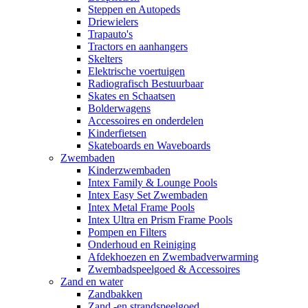
Steppen en Autopeds
Driewielers
Trapauto's
Tractors en aanhangers
Skelters
Elektrische voertuigen
Radiografisch Bestuurbaar
Skates en Schaatsen
Bolderwagens
Accessoires en onderdelen
Kinderfietsen
Skateboards en Waveboards
Zwembaden
Kinderzwembaden
Intex Family & Lounge Pools
Intex Easy Set Zwembaden
Intex Metal Frame Pools
Intex Ultra en Prism Frame Pools
Pompen en Filters
Onderhoud en Reiniging
Afdekhoezen en Zwembadverwarming
Zwembadspeelgoed & Accessoires
Zand en water
Zandbakken
Zand -en strandspeelgoed