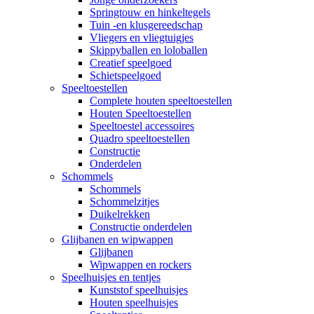
Springtouw en hinkeltegels
Tuin -en klusgereedschap
Vliegers en vliegtuigjes
Skippyballen en loloballen
Creatief speelgoed
Schietspeelgoed
Speeltoestellen
Complete houten speeltoestellen
Houten Speeltoestellen
Speeltoestel accessoires
Quadro speeltoestellen
Constructie
Onderdelen
Schommels
Schommels
Schommelzitjes
Duikelrekken
Constructie onderdelen
Glijbanen en wipwappen
Glijbanen
Wipwappen en rockers
Speelhuisjes en tentjes
Kunststof speelhuisjes
Houten speelhuisjes