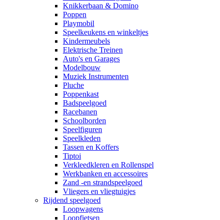
Knikkerbaan & Domino
Poppen
Playmobil
Speelkeukens en winkeltjes
Kindermeubels
Elektrische Treinen
Auto's en Garages
Modelbouw
Muziek Instrumenten
Pluche
Poppenkast
Badspeelgoed
Racebanen
Schoolborden
Speelfiguren
Speelkleden
Tassen en Koffers
Tiptoi
Verkleedkleren en Rollenspel
Werkbanken en accessoires
Zand -en strandspeelgoed
Vliegers en vliegtuigjes
Rijdend speelgoed
Loopwagens
Loopfietsen