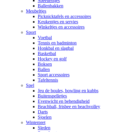
Speeltentjes
Ballenbakken
Meubeltjes
Picknicktafels en accessoires
Keukentjes en servies
Winkeltjes en accessoires
Sport
Voetbal
Tennis en badminton
Honkbal en slagbal
Basketbal
Hockey en golf
Boksen
Ballen
Sport accessoires
Tafeltennis
Spel
Jeu de boules, bowling en kubbs
Buitenspelletjes
Evenwicht en behendigheid
Beachball, frisbee en beachvolley
Darts
Sjoelen
Winterpret
Sleden