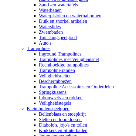
Zand -en watertafels
Waterbanen
Waterpistolen en waterballonnen
Duik en snorkel artikelen
Waterslides
Zwembaden
Tuinslangspeelgoed
Auto's
Trampolines
Inground Trampolines
Trampolines met Veiligheidsnet
Rechthoekige trampolines
Trampoline randen
Veiligheidsnetten
Beschermhoezen
Trampoline Accessoires en Onderdelen
Springkussens
Inbouwsets -en rokken
Veiligheidstegels
Klein buitenspeelgoed
Bellenblaas en stoepkrijt
Stelten en loopklossen
Diabolo's, jojo's en tollen
Knikkers en Stuiterballen
Jonge onderzoekers