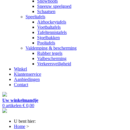
Snowboots
Sneeuw speelgoed
Schaatsen
Speeltafels
Airhockeytafels
Voetbaltafels
Tafeltennistafels
Sjoelbakken
Pooltafels
Valdemping & bescherming
Rubber tegels
Valbescherming
Verkeersveiligheid
Winkel
Klantenservice
Aanbiedingen
Contact
Uw winkelmandje
0 artikelen
€ 0,00
U bent hier:
Home
>