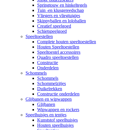
Springtouw en hinkeltegels
Tuin -en klusgereedschap
Vliegers en vliegtuigjes
Skippyballen en loloballen
Creatief speelgoed
Schietspeelgoed
Speeltoestellen
Complete houten speeltoestellen
Houten Speeltoestellen
Speeltoestel accessoires
Quadro speeltoestellen
Constructie
Onderdelen
Schommels
Schommels
Schommelzitjes
Duikelrekken
Constructie onderdelen
Glijbanen en wipwappen
Glijbanen
Wipwappen en rockers
Speelhuisjes en tentjes
Kunststof speelhuisjes
Houten speelhuisjes