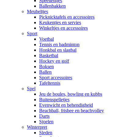
Speeltentjes
Ballenbakken
Meubeltjes
Picknicktafels en accessoires
Keukentjes en servies
Winkeltjes en accessoires
Sport
Voetbal
Tennis en badminton
Honkbal en slagbal
Basketbal
Hockey en golf
Boksen
Ballen
Sport accessoires
Tafeltennis
Spel
Jeu de boules, bowling en kubbs
Buitenspelletjes
Evenwicht en behendigheid
Beachball, frisbee en beachvolley
Darts
Sjoelen
Winterpret
Sleden