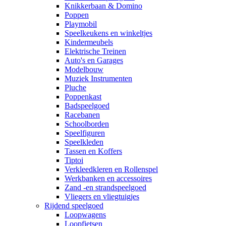
Knikkerbaan & Domino
Poppen
Playmobil
Speelkeukens en winkeltjes
Kindermeubels
Elektrische Treinen
Auto's en Garages
Modelbouw
Muziek Instrumenten
Pluche
Poppenkast
Badspeelgoed
Racebanen
Schoolborden
Speelfiguren
Speelkleden
Tassen en Koffers
Tiptoi
Verkleedkleren en Rollenspel
Werkbanken en accessoires
Zand -en strandspeelgoed
Vliegers en vliegtuigjes
Rijdend speelgoed
Loopwagens
Loopfietsen