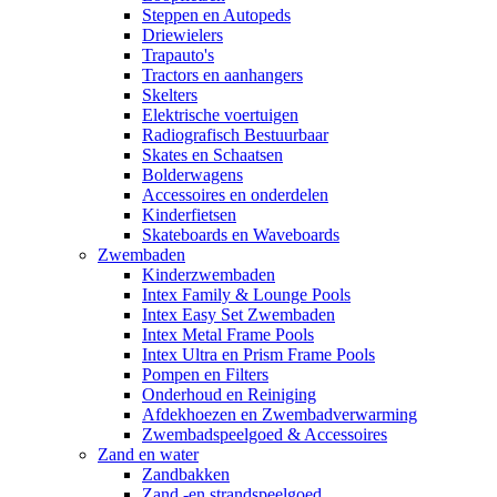
Steppen en Autopeds
Driewielers
Trapauto's
Tractors en aanhangers
Skelters
Elektrische voertuigen
Radiografisch Bestuurbaar
Skates en Schaatsen
Bolderwagens
Accessoires en onderdelen
Kinderfietsen
Skateboards en Waveboards
Zwembaden
Kinderzwembaden
Intex Family & Lounge Pools
Intex Easy Set Zwembaden
Intex Metal Frame Pools
Intex Ultra en Prism Frame Pools
Pompen en Filters
Onderhoud en Reiniging
Afdekhoezen en Zwembadverwarming
Zwembadspeelgoed & Accessoires
Zand en water
Zandbakken
Zand -en strandspeelgoed