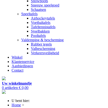
Snowboots
Sneeuw speelgoed
Schaatsen
Speeltafels
Airhockeytafels
Voetbaltafels
Tafeltennistafels
Sjoelbakken
Pooltafels
Valdemping & bescherming
Rubber tegels
Valbescherming
Verkeersveiligheid
Winkel
Klantenservice
Aanbiedingen
Contact
Uw winkelmandje
0 artikelen
€ 0,00
U bent hier:
Home
>