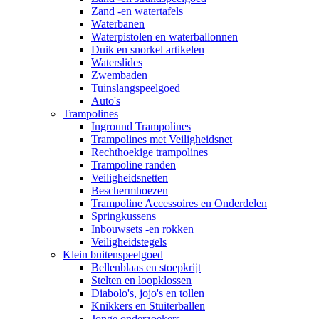
Zand -en watertafels
Waterbanen
Waterpistolen en waterballonnen
Duik en snorkel artikelen
Waterslides
Zwembaden
Tuinslangspeelgoed
Auto's
Trampolines
Inground Trampolines
Trampolines met Veiligheidsnet
Rechthoekige trampolines
Trampoline randen
Veiligheidsnetten
Beschermhoezen
Trampoline Accessoires en Onderdelen
Springkussens
Inbouwsets -en rokken
Veiligheidstegels
Klein buitenspeelgoed
Bellenblaas en stoepkrijt
Stelten en loopklossen
Diabolo's, jojo's en tollen
Knikkers en Stuiterballen
Jonge onderzoekers