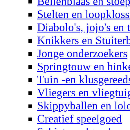
Bellenblaas en stoep
Stelten en loopklos
Diabolo's, jojo's en 
Knikkers en Stuiter
Jonge onderzoekers
Springtouw en hinke
Tuin -en klusgereed
Vliegers en vliegtui
Skippyballen en lol
Creatief speelgoed