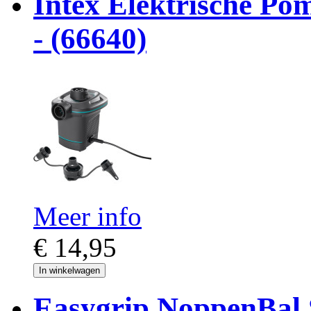
Intex Elektrische Pom
- (66640)
Meer info
€ 14,95
In winkelwagen
Easygrip NoppenBal 