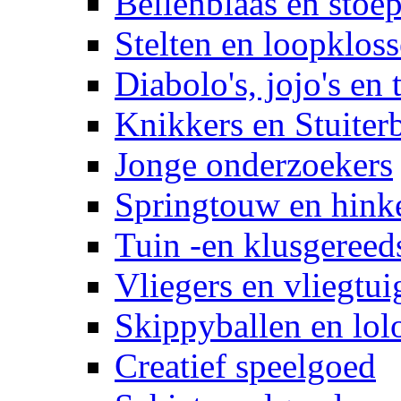
Bellenblaas en stoep
Stelten en loopklos
Diabolo's, jojo's en 
Knikkers en Stuiter
Jonge onderzoekers
Springtouw en hinke
Tuin -en klusgereed
Vliegers en vliegtui
Skippyballen en lol
Creatief speelgoed